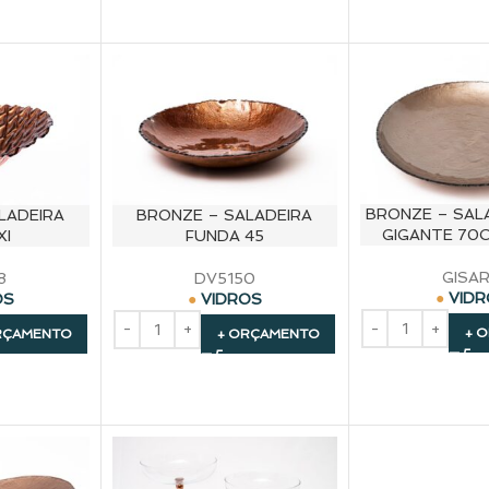
BRONZE – SAL
LADEIRA
BRONZE – SALADEIRA
GIGANTE 70C
XI
FUNDA 45
GISA
8
DV5150
VID
OS
VIDROS
+ 
RÇAMENTO
+ ORÇAMENTO