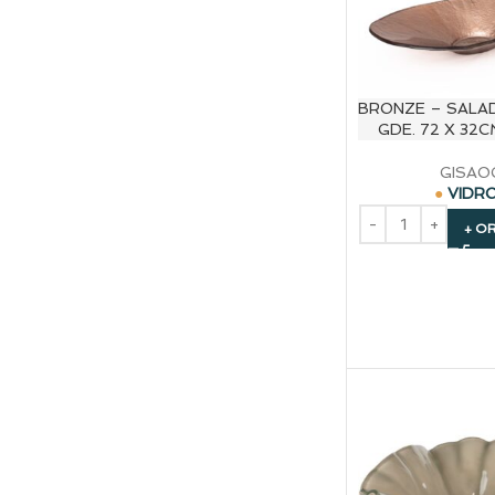
BRONZE – SALA
GDE. 72 X 32C
GISAO
VIDR
+ O