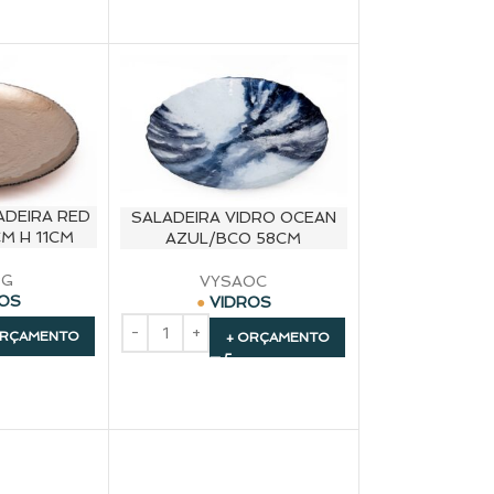
ADEIRA RED
SALADEIRA VIDRO OCEAN
M H 11CM
AZUL/BCO 58CM
RG
VYSAOC
ROS
VIDROS
ORÇAMENTO
+ ORÇAMENTO