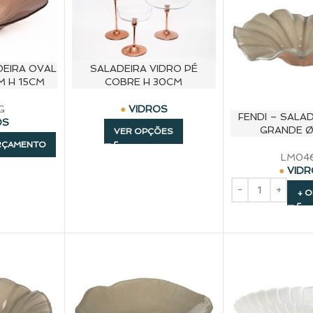
DEIRA OVAL
SALADEIRA VIDRO PÉ
M H 15CM
COBRE H 30CM
G
VIDROS
FENDI – SALA
OS
GRANDE Ø
VER OPÇÕES
RÇAMENTO
LM04
VID
+ 