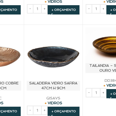
OS
VIDROS
VID
RÇAMENTO
+ ORÇAMENTO
+ 
TAILANDIA – 
OURO V
DD38
DRO COBRE
SALADEIRA VIDRO SAFIRA
VID
9CM
47CM H 9CM
+ 
C
GISAVS
OS
VIDROS
RÇAMENTO
+ ORÇAMENTO