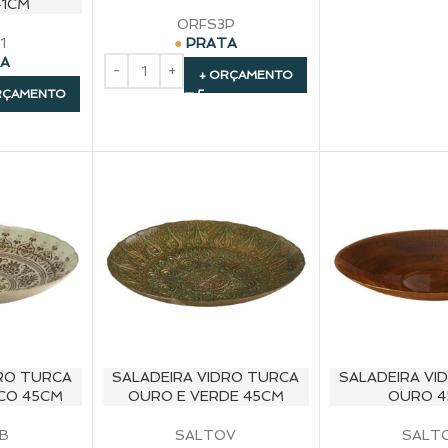
41CM
ORFS3P
1
PRATA
TA
+ ORÇAMENTO
RÇAMENTO
DRO TURCA
SALADEIRA VIDRO TURCA
SALADEIRA VI
CO 45CM
OURO E VERDE 45CM
OURO 4
B
SALTOV
SALT