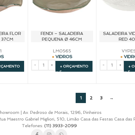
EIRA FLOR
FENDI – SALADEIRA
SALADEIRA VI
 37CM
PEQUENA Ø 46CM
RED 4
1
LM0565
VYPE
OS
VIDROS
VID
RÇAMENTO
+ ORÇAMENTO
+ 
1
2
3
→
howroom | Av. Pedroso de Morais, 1296, Pinheiros
a Maestro Gabriel Migliori, 510, Limão Casa das Festas Casa das 
Telefones:
(11) 3933-2099