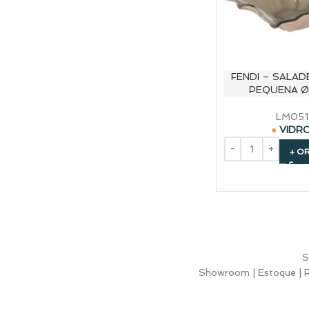
FENDI – SALAD
PEQUENA Ø
LM051
VIDR
+ O
S
Showroom | Estoque | Ru