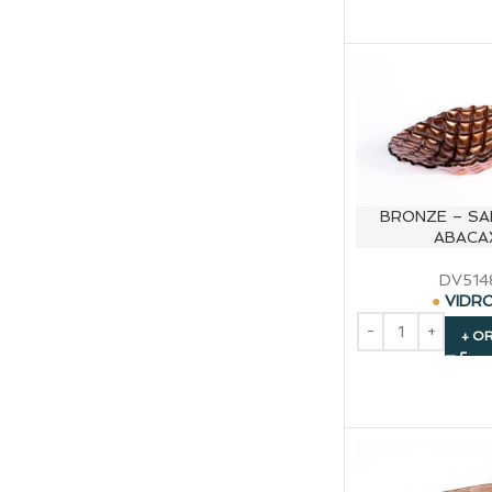
BRONZE – SA
ABACA
DV514
VIDR
+ O