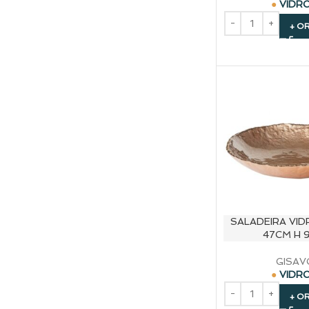
VIDR
+ O
SALADEIRA VI
47CM H 
GISAV
VIDR
+ O