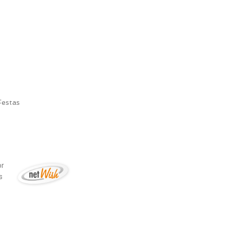
Festas
or
is