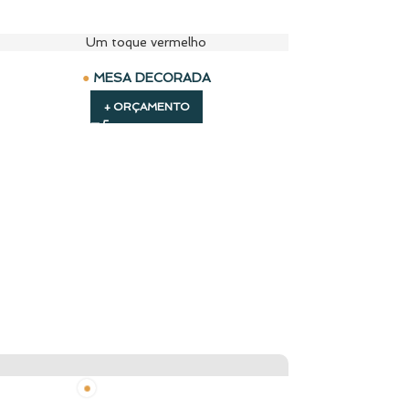
uça nova no nosso acervo: Linha Mandala
MESA DECORADA
+ ORÇAMENTO