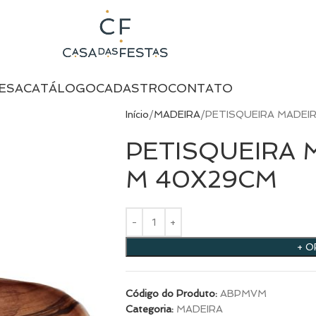
ESA
CATÁLOGO
CADASTRO
CONTATO
Início
MADEIRA
PETISQUEIRA MADEI
PETISQUEIRA 
M 40X29CM
+ 
Código do Produto:
ABPMVM
Categoria:
MADEIRA