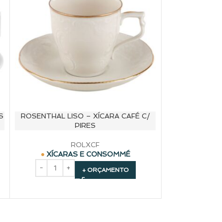
S
ROSENTHAL LISO – XÍCARA CAFÉ C/
ROSENTHAL L
PIRES
ROLXCF
XÍCARAS E CONSOMMÉ
XÍCAR
+ ORÇAMENTO