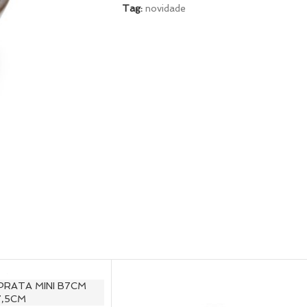
Tag:
novidade
PRATA MINI B7CM
7,5CM