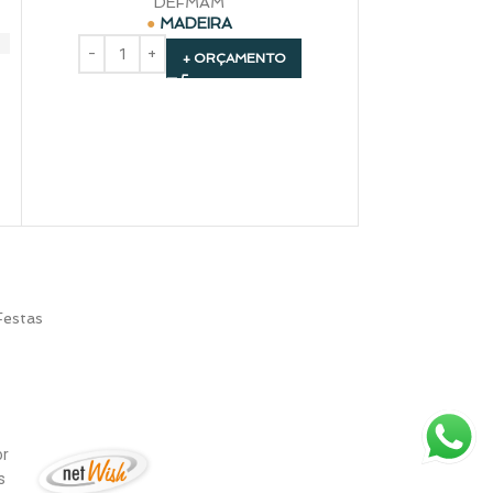
DEFMAM
MADEIRA
+ 
+ ORÇAMENTO
Festas
or
is