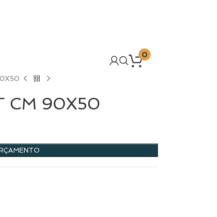
0
90X50
T CM 90X50
ORÇAMENTO