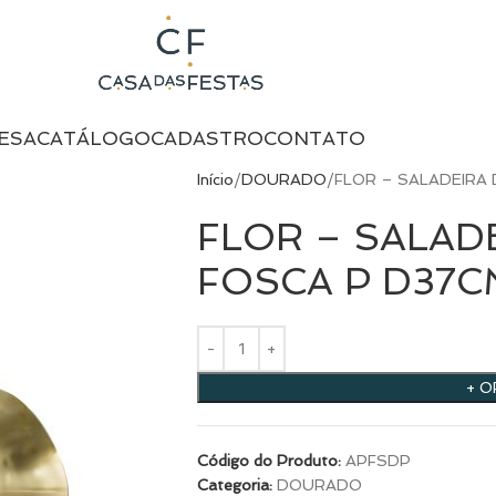
ESA
CATÁLOGO
CADASTRO
CONTATO
Início
DOURADO
FLOR – SALADEIRA
FLOR – SALAD
FOSCA P D37C
+ 
Código do Produto:
APFSDP
Categoria:
DOURADO