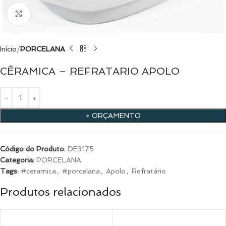
Clique para ampliar
Início
PORCELANA
CÊRAMICA – REFRATARIO APOLO
+ ORÇAMENTO
Código do Produto:
DE3175
Categoria:
PORCELANA
Tags:
#ceramica
,
#porcelana
,
Apolo
,
Refratário
Produtos relacionados