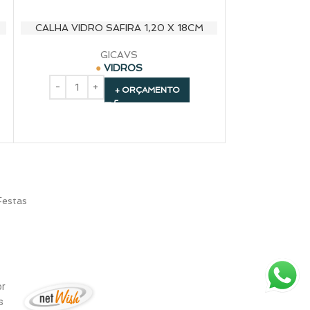
CALHA VIDRO SAFIRA 1,20 X 18CM
BOWL VIDRO Q
GICAVS
VIDROS
+ ORÇAMENTO
Festas
or
is