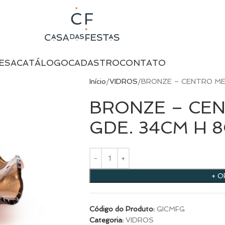
ESA
CATÁLOGO
CADASTRO
CONTATO
Início
VIDROS
BRONZE – CENTRO ME
BRONZE – CE
GDE. 34CM H 
+ 
Código do Produto:
GICMFG
Categoria:
VIDROS